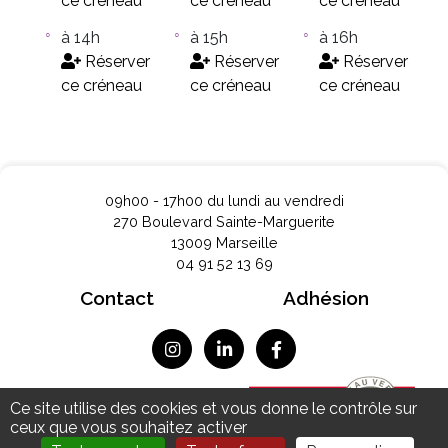
ce créneau
ce créneau
ce créneau
à 14h
à 15h
à 16h
Réserver
Réserver
Réserver
ce créneau
ce créneau
ce créneau
09h00 - 17h00 du lundi au vendredi
270 Boulevard Sainte-Marguerite
13009 Marseille
04 91 52 13 69
Contact
Adhésion
Mentions légales
Ce site utilise des cookies et vous donne le contrôle sur
Données personnelles
ceux que vous souhaitez activer
Plan du site