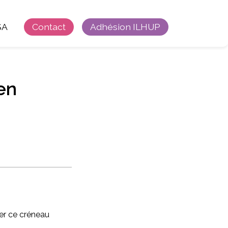
SA
Contact
Adhésion ILHUP
ien
r ce créneau