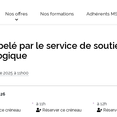
Nos offres
Nos formations
Adhérents M
pelé par le service de sout
ogique
e 2025 à 11h00
026
à 11h
à 12h
ce créneau
Réserver ce créneau
Réserve