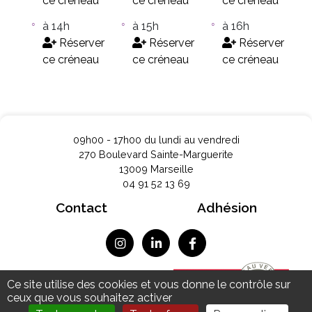
ce créneau
ce créneau
ce créneau
à 14h
à 15h
à 16h
Réserver
Réserver
Réserver
ce créneau
ce créneau
ce créneau
09h00 - 17h00 du lundi au vendredi
270 Boulevard Sainte-Marguerite
13009 Marseille
04 91 52 13 69
Contact
Adhésion
Mentions légales
Ce site utilise des cookies et vous donne le contrôle sur
Données personnelles
ceux que vous souhaitez activer
Plan du site