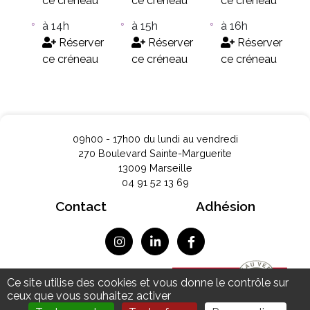
ce créneau
ce créneau
ce créneau
à 14h
à 15h
à 16h
Réserver
Réserver
Réserver
ce créneau
ce créneau
ce créneau
09h00 - 17h00 du lundi au vendredi
270 Boulevard Sainte-Marguerite
13009 Marseille
04 91 52 13 69
Contact
Adhésion
Mentions légales
Ce site utilise des cookies et vous donne le contrôle sur
Données personnelles
ceux que vous souhaitez activer
Plan du site