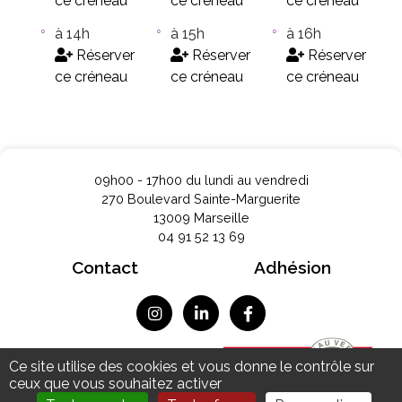
ce créneau
ce créneau
ce créneau
à 14h
à 15h
à 16h
Réserver
Réserver
Réserver
ce créneau
ce créneau
ce créneau
09h00 - 17h00 du lundi au vendredi
270 Boulevard Sainte-Marguerite
13009 Marseille
04 91 52 13 69
Contact
Adhésion
Mentions légales
Ce site utilise des cookies et vous donne le contrôle sur
Données personnelles
ceux que vous souhaitez activer
Plan du site