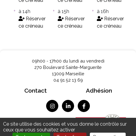
ce créneau
ce créneau
ce créneau
à 14h
à 15h
à 16h
Réserver
Réserver
Réserver
ce créneau
ce créneau
ce créneau
09h00 - 17h00 du lundi au vendredi
270 Boulevard Sainte-Marguerite
13009 Marseille
04 91 52 13 69
Contact
Adhésion
Mentions légales
Ce site utilise des cookies et vous donne le contrôle sur
Données personnelles
ceux que vous souhaitez activer
Plan du site